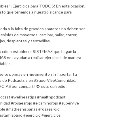
bles". ¡Ejercicios para TODOS! En esta ocasión,
esto que tenemos a nuestro alcance para
oda o la falta de grandes aparatos no deben ser
esibles de movernos: caminar, bailar, correr,
jas, desplantes y sentadillas.
 y cómo establecer SISTEMAS que hagan la
EMAS nos ayudan a realizar ejercicios de manera
dables.
ue te pongas en movimiento sin importar tu
as de Podcasts y en #SuperViveComunidad,
RACIAS por compartir🔁 este episodio!
cast #wellnesstips #healthpodcast
idad #rosaesrojo #elcaminorojo #supervive
ble #madreshispanas #rosaesrojo
tarhispano #ejercicio #ejercicios