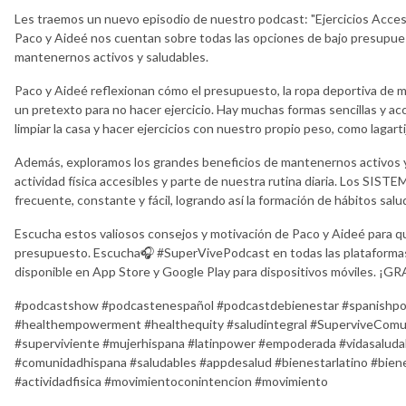
Les traemos un nuevo episodio de nuestro podcast: "Ejercicios Accesi
Paco y Aideé nos cuentan sobre todas las opciones de bajo presupu
mantenernos activos y saludables.
Paco y Aideé reflexionan cómo el presupuesto, la ropa deportiva de m
un pretexto para no hacer ejercicio. Hay muchas formas sencillas y acc
limpiar la casa y hacer ejercicios con nuestro propio peso, como lagarti
Además, exploramos los grandes beneficios de mantenernos activos
actividad física accesibles y parte de nuestra rutina diaria. Los SIST
frecuente, constante y fácil, logrando así la formación de hábitos salu
Escucha estos valiosos consejos y motivación de Paco y Aideé para q
presupuesto. Escucha🎧 #SuperVivePodcast en todas las plataform
disponible en App Store y Google Play para dispositivos móviles. ¡G
#podcastshow #podcastenespañol #podcastdebienestar #spanishpod
#healthempowerment #healthequity #saludintegral #SuperviveComun
#superviviente #mujerhispana #latinpower #empoderada #vidasaluda
#comunidadhispana #saludables #appdesalud #bienestarlatino #bienes
#actividadfisica #movimientoconintencion #movimiento